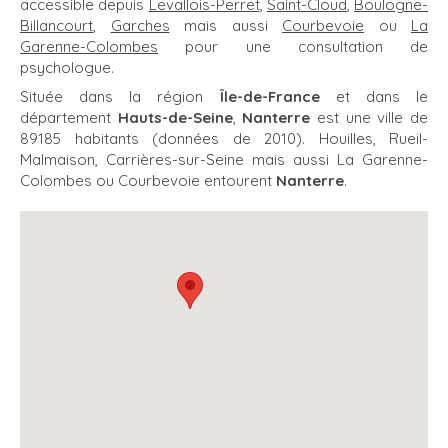
accessible depuis
Levallois-Perret
,
Saint-Cloud
,
Boulogne-
Billancourt
,
Garches
mais aussi
Courbevoie
ou
La
Garenne-Colombes
pour une consultation de
psychologue.
Située dans la région
Île-de-France
et dans le
département
Hauts-de-Seine
,
Nanterre
est une ville de
89185 habitants (données de 2010). Houilles, Rueil-
Malmaison, Carrières-sur-Seine mais aussi La Garenne-
Colombes ou Courbevoie entourent
Nanterre
.