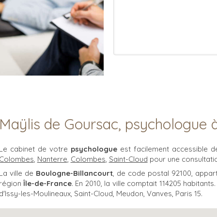
Maÿlis de Goursac, psychologue 
Le cabinet de votre
psychologue
est facilement accessible 
Colombes
,
Nanterre
,
Colombes
,
Saint-Cloud
pour une consultati
La ville de
Boulogne-Billancourt
, de code postal 92100, appa
région
Île-de-France
. En 2010, la ville comptait 114205 habitants
d'Issy-les-Moulineaux, Saint-Cloud, Meudon, Vanves, Paris 15.