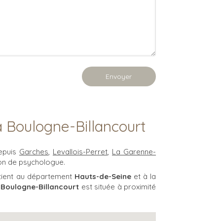
Envoyer
à Boulogne-Billancourt
depuis
Garches
,
Levallois-Perret
,
La Garenne-
on de psychologue.
rtient au département
Hauts-de-Seine
et à la
.
Boulogne-Billancourt
est située à proximité