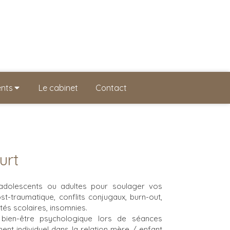
ents
Le cabinet
Contact
urt
 adolescents ou adultes pour soulager vos
st-traumatique, conflits conjugaux, burn-out,
tés scolaires, insomnies.
ien-être psychologique lors de séances
t individuel dans la relation mère / enfant