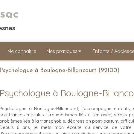
sac
resnes
Me connaître
Mes pratiques
Enfants / Adolesc
Psychologue à Boulogne-Billancourt (92100)
Psychologue à Boulogne-Billanco
Psychologue à Boulogne-Billancourt, j'accompagne enfants,
souffrances morales : traumatismes liés à l'enfance, stress po
problèmes liés à la transphobie, dépression post-partum, difficul
Depuis 6 ans, je mets mon écoute au service de votre b
d'accompagnement régulier, aide aux victimes, • accompagnemen