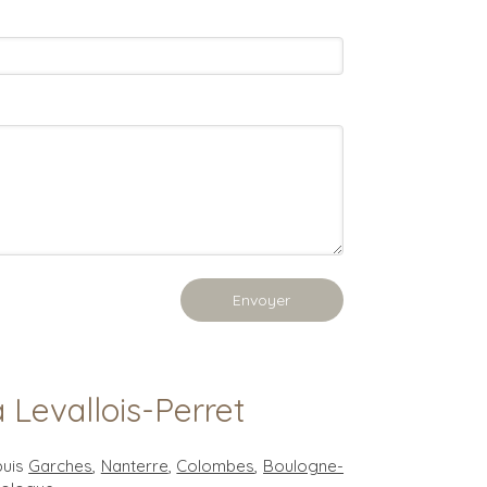
Envoyer
 Levallois-Perret
puis
Garches
,
Nanterre
,
Colombes
,
Boulogne-