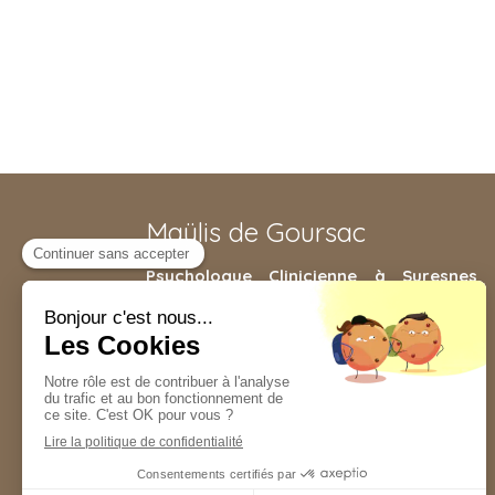
Maÿlis de Goursac
Psychologue Clinicienne à Suresnes
,
j'accompagne enfants, adolescents ou
encore adultes dans le but de vous
débarrasser des déséquilibres qui
bouleversent votre vie : divorce, mal-être,
impulsivité, isolement, sentiment de
persécution, épuisement...
Puteaux, Saint-Cloud, Rueil-Malmaison,
Neuilly-sur-Seine, Paris 16, Courbevoie, La
Garenne-Colombes, Boulogne-Billancourt,