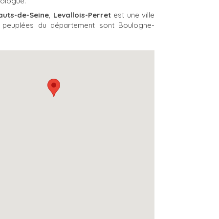
ologue.
auts-de-Seine
,
Levallois-Perret
est une ville
us peuplées du département sont Boulogne-