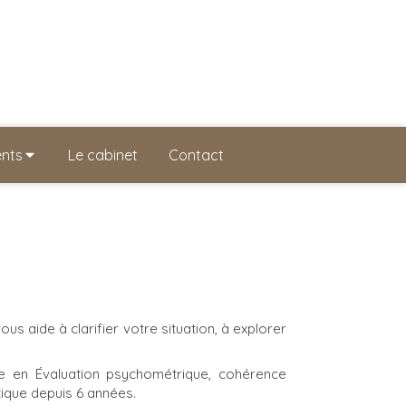
ents
Le cabinet
Contact
 aide à clarifier votre situation, à explorer
sée en Évaluation psychométrique, cohérence
tique depuis 6 années.