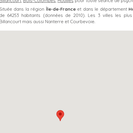
Billancourt
,
Bois-Colombes
,
Houilles
pour toute séance de psych
Située dans la région
Île-de-France
et dans le département
H
de 64253 habitants (données de 2010). Les 3 villes les pl
Billancourt mais aussi Nanterre et Courbevoie.