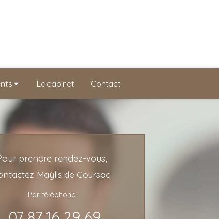
ents
Le cabinet
Contact
Pour prendre rendez-vous,
ontactez Maÿlis de Goursac
Par téléphone
07 87 16 29 69