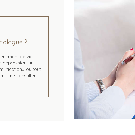
chologue ?
vénement de vie
e dépression, un
munication… ou tout
enir me consulter.