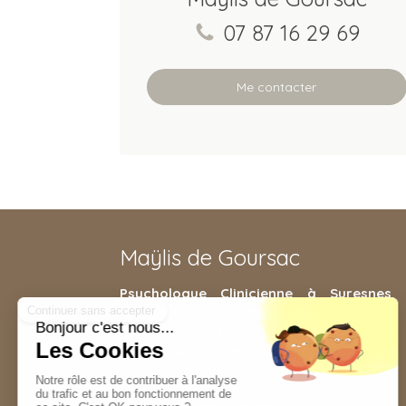
07 87 16 29 69
Me contacter
Maÿlis de Goursac
Psychologue Clinicienne à Suresnes
,
j'accompagne enfants, adolescents ou
encore adultes dans le but de vous
débarrasser des déséquilibres qui
bouleversent votre vie : divorce, mal-être,
impulsivité, isolement, sentiment de