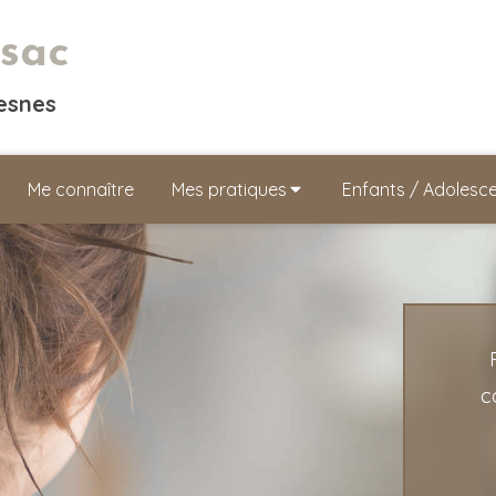
sac
resnes
Me connaître
Mes pratiques
Enfants / Adolesc
c