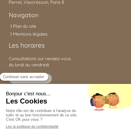
Perret, Vaucresson, Paris 8
Navigation
Plan du site
Mentions légales
Les horaires
Consultations sur rendez-vous
du lundi au vendredi
Prendre rendez-vous
Le cabinet
Maÿlis de Goursac
12 place du Général Leclerc
92150
Suresnes
Afficher le téléphone