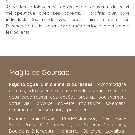
Avec les adolescents, après avoir convenu du suivi
thérapeutique avec ses parents, il profite d’un suivi
individuel. Des rendez-vous pour faire le point sur
l’avancée du suivi seront organisés périodiquement avec
les parents.
Maÿlis de Goursac
Psychologue Clinicienne à Suresnes
, j'accompagne
enfants, adolescents ou encore adultes dans le but de
vous débarrasser des déséquilibres qui bouleversent
votre vie : divorce, mal-être, impulsivité, isolement,
sentiment de persécution, épuisement...
Puteaux, Saint-Cloud, Rueil-Malmaison, Neuilly-sur-
Seine, Paris 16, Courbevoie, La Garenne-Colombes,
Boulogne-Billancourt, Nanterre, Garches, Levallois-