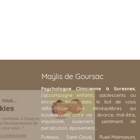
Maÿlis de Goursac
Psychologue Clinicienne à Suresnes
,
j'accompagne enfants, adolescents ou
encore adultes dans le but de vous
débarrasser des déséquilibres qui
bouleversent votre vie : divorce, mal-être,
impulsivité, isolement, sentiment de
persécution, épuisement...
Puteaux, Saint-Cloud, Rueil-Malmaison,