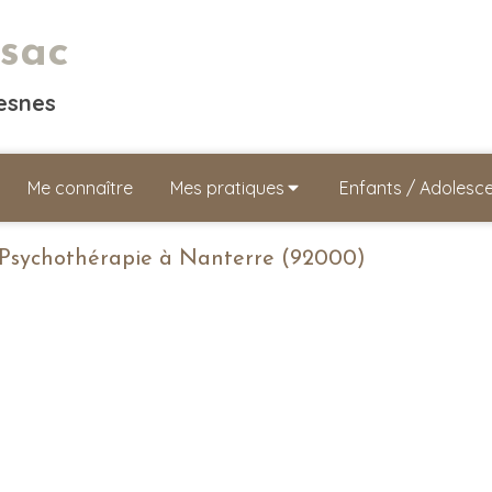
sac
resnes
Me connaître
Mes pratiques
Enfants / Adolesc
Psychothérapie à Nanterre (92000)