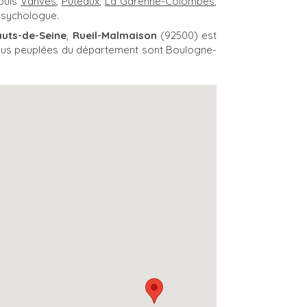
puis
Vanves
,
Puteaux
,
La Garenne-Colombes
,
psychologue.
uts-de-Seine
,
Rueil-Malmaison
(92500) est
s plus peuplées du département sont Boulogne-