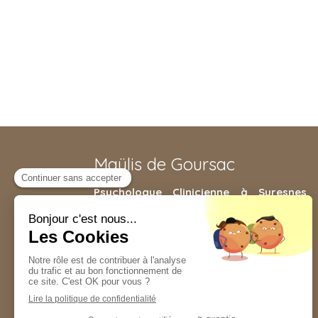
Maÿlis de Goursac
Psychologue Clinicienne à Suresnes
,
j'accompagne enfants, adolescents ou
encore adultes dans le but de vous
débarrasser des déséquilibres qui
bouleversent votre vie : divorce, mal-être,
impulsivité, isolement, sentiment de
persécution, épuisement...
Puteaux, Saint-Cloud, Rueil-Malmaison,
Neuilly-sur-Seine, Paris 16, Courbevoie, La