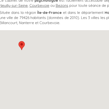
Le cabinet de votre
psychologue
est facilement accessible de
Neuilly-sur-Seine
,
Courbevoie
ou
Bezons
pour toute séance de 
Située dans la région
Île-de-France
et dans le département
Ha
une ville de 79426 habitants (données de 2010). Les 3 villes le
Billancourt, Nanterre et Courbevoie.