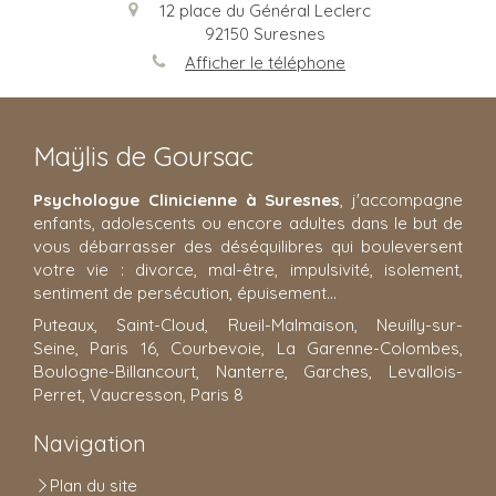
12 place du Général Leclerc
92150
Suresnes
Afficher le téléphone
Maÿlis de Goursac
Psychologue Clinicienne à Suresnes
, j'accompagne
enfants, adolescents ou encore adultes dans le but de
vous débarrasser des déséquilibres qui bouleversent
votre vie : divorce, mal-être, impulsivité, isolement,
sentiment de persécution, épuisement...
Puteaux, Saint-Cloud, Rueil-Malmaison, Neuilly-sur-
Seine, Paris 16, Courbevoie, La Garenne-Colombes,
Boulogne-Billancourt, Nanterre, Garches, Levallois-
Perret, Vaucresson, Paris 8
Navigation
Plan du site